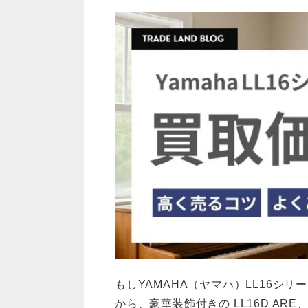
もしYAMAHA（ヤマハ）LL16シリ
から、豪華装飾付きの LL16D ARE、1