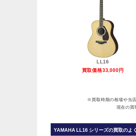
LL16
買取価格
33,000
円
※買取時期の相場や当
現在の買
YAMAHA LL16 シリーズの買取の