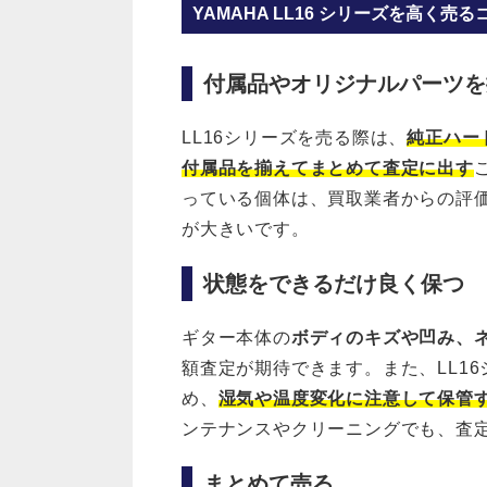
YAMAHA LL16 シリーズを高く売る
付属品やオリジナルパーツを
LL16シリーズを売る際は、
純正ハー
付属品を揃えてまとめて査定に出す
っている個体は、買取業者からの評
が大きいです。
状態をできるだけ良く保つ
ギター本体の
ボディのキズや凹み、
額査定が期待できます。また、LL16
め、
湿気や温度変化に注意して保管
ンテナンスやクリーニングでも、査
まとめて売る