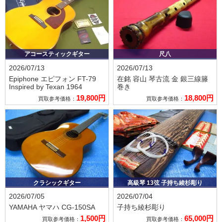
アコースティックギター
尺八
2026/07/13
2026/07/13
Epiphone エピフォン
FT-79
在銘 容山
琴古流 金 銀三線籐
Inspired by Texan 1964
巻き
19,800円
18,800円
買取参考価格：
買取参考価格：
クラシックギター
高級琴 13弦 子持ち綾杉彫り
2026/07/05
2026/07/04
YAMAHA ヤマハ
CG-150SA
子持ち綾杉彫り
1,500円
65,000円
買取参考価格：
買取参考価格：