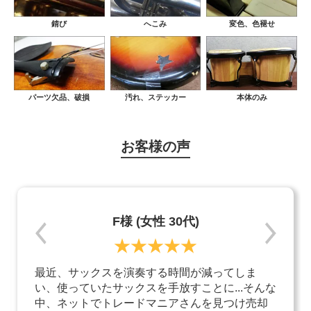
錆び
へこみ
変色、色褪せ
パーツ欠品、破損
汚れ、ステッカー
本体のみ
お客様の声
F様 (女性 30代)
最近、サックスを演奏する時間が減ってしま
い、使っていたサックスを手放すことに...そんな
中、ネットでトレードマニアさんを見つけ売却