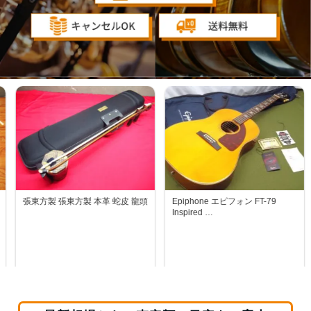
方製 張東方製 本革 蛇皮 龍頭
Epiphone エピフォン FT-79
在銘 
Inspired …
38,500円
19,800円
買取参考価格：
買取参考価格：