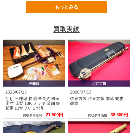
もっとみる
買取実績
三味線
北京二胡
2026/07/13
2026/07/13
なし
三味線 長唄 全長約99㎝
張東方製
張東方製 本革 蛇皮
正寸 花梨 18K メッキ 金細 綾
龍頭
杉胴 山サワリ 1本溝
21,500円
38,500円
買取参考価格：
買取参考価格：