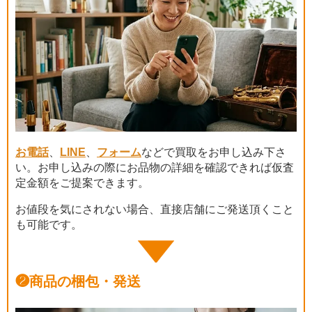
お電話
、
LINE
、
フォーム
などで買取をお申し込み下さ
い。お申し込みの際にお品物の詳細を確認できれば仮査
定金額をご提案できます。
お値段を気にされない場合、直接店舗にご発送頂くこと
も可能です。
❷
商品の梱包・発送