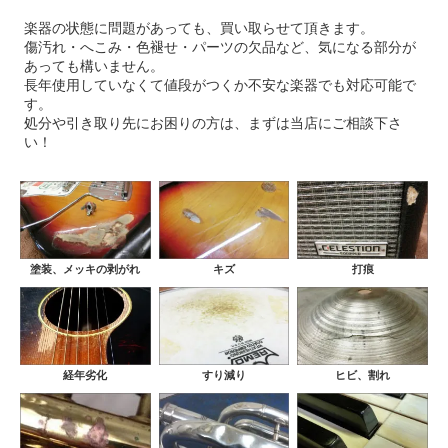
楽器の状態に問題があっても、買い取らせて頂きます。
傷汚れ・へこみ・色褪せ・パーツの欠品など、気になる部分が
あっても構いません。
長年使用していなくて値段がつくか不安な楽器でも対応可能で
す。
処分や引き取り先にお困りの方は、まずは当店にご相談下さ
い！
塗装、メッキの剥がれ
キズ
打痕
経年劣化
すり減り
ヒビ、割れ