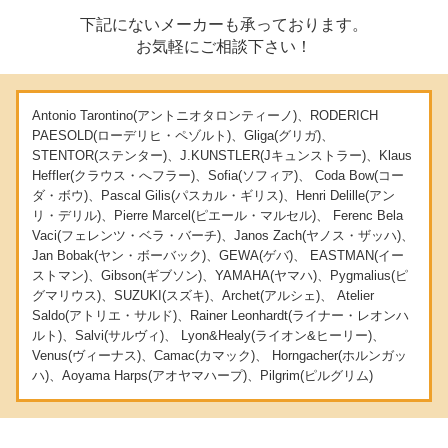
下記にないメーカーも承っております。
お気軽にご相談下さい！
Antonio Tarontino(アントニオタロンティーノ)、RODERICH
PAESOLD(ローデリヒ・ペゾルト)、Gliga(グリガ)、
STENTOR(ステンター)、J.KUNSTLER(Jキュンストラー)、Klaus
Heffler(クラウス・へフラー)、Sofia(ソフィア)、 Coda Bow(コー
ダ・ボウ)、Pascal Gilis(パスカル・ギリス)、Henri Delille(アン
リ・デリル)、Pierre Marcel(ピエール・マルセル)、 Ferenc Bela
Vaci(フェレンツ・ベラ・バーチ)、Janos Zach(ヤノス・ザッハ)、
Jan Bobak(ヤン・ボーバック)、GEWA(ゲバ)、 EASTMAN(イー
ストマン)、Gibson(ギブソン)、YAMAHA(ヤマハ)、Pygmalius(ピ
グマリウス)、SUZUKI(スズキ)、Archet(アルシェ)、 Atelier
Saldo(アトリエ・サルド)、Rainer Leonhardt(ライナー・レオンハ
ルト)、Salvi(サルヴィ)、 Lyon&Healy(ライオン&ヒーリー)、
Venus(ヴィーナス)、Camac(カマック)、 Horngacher(ホルンガッ
ハ)、Aoyama Harps(アオヤマハープ)、Pilgrim(ピルグリム)