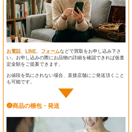
お電話
、
LINE
、
フォーム
などで買取をお申し込み下さ
い。お申し込みの際にお品物の詳細を確認できれば仮査
定金額をご提案できます。
お値段を気にされない場合、直接店舗にご発送頂くこと
も可能です。
❷
商品の梱包・発送