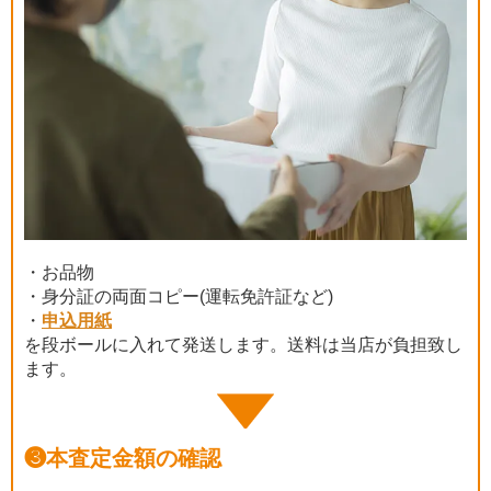
・お品物
・身分証の両面コピー(運転免許証など)
・
申込用紙
を段ボールに入れて発送します。送料は当店が負担致し
ます。
❸
本査定金額の確認