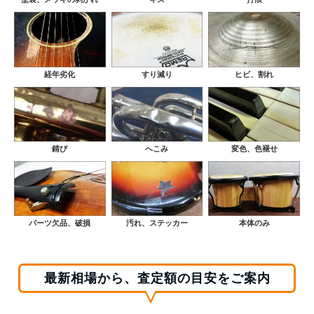
経年劣化
すり減り
ヒビ、割れ
錆び
へこみ
変色、色褪せ
パーツ欠品、破損
汚れ、ステッカー
本体のみ
最新相場から、査定額の目安をご案内