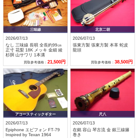
三味線
北京二胡
2026/07/13
2026/07/13
なし
三味線 長唄 全長約99㎝
張東方製
張東方製 本革 蛇皮
正寸 花梨 18K メッキ 金細 綾
龍頭
杉胴 山サワリ 1本溝
21,500円
38,500円
買取参考価格：
買取参考価格：
アコースティックギター
尺八
2026/07/13
2026/07/13
Epiphone エピフォン
FT-79
在銘 容山
琴古流 金 銀三線籐
Inspired by Texan 1964
巻き