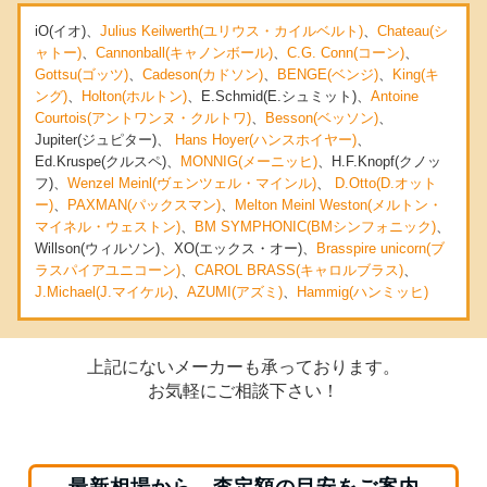
iO(イオ)、
Julius Keilwerth(ユリウス・カイルベルト)
、
Chateau(シ
ャトー)
、
Cannonball(キャノンボール)
、
C.G. Conn(コーン)
、
Gottsu(ゴッツ)
、
Cadeson(カドソン)
、
BENGE(ベンジ)
、
King(キ
ング)
、
Holton(ホルトン)
、E.Schmid(E.シュミット)、
Antoine
Courtois(アントワンヌ・クルトワ)
、
Besson(ベッソン)
、
Jupiter(ジュピター)、
Hans Hoyer(ハンスホイヤー)
、
Ed.Kruspe(クルスペ)、
MONNIG(メーニッヒ)
、H.F.Knopf(クノッ
フ)、
Wenzel Meinl(ヴェンツェル・マインル)
、
D.Otto(D.オット
ー)
、
PAXMAN(パックスマン)
、
Melton Meinl Weston(メルトン・
マイネル・ウェストン)
、
BM SYMPHONIC(BMシンフォニック)
、
Willson(ウィルソン)、XO(エックス・オー)、
Brasspire unicorn(ブ
ラスパイアユニコーン)
、
CAROL BRASS(キャロルブラス)
、
J.Michael(J.マイケル)
、
AZUMI(アズミ)
、
Hammig(ハンミッヒ)
上記にないメーカーも承っております。
お気軽にご相談下さい！