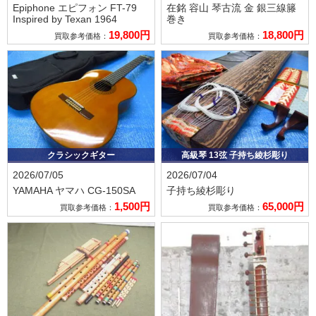
Epiphone エピフォン
FT-79
在銘 容山
琴古流 金 銀三線籐
Inspired by Texan 1964
巻き
19,800円
18,800円
買取参考価格：
買取参考価格：
クラシックギター
高級琴 13弦 子持ち綾杉彫り
2026/07/05
2026/07/04
YAMAHA ヤマハ
CG-150SA
子持ち綾杉彫り
1,500円
65,000円
買取参考価格：
買取参考価格：