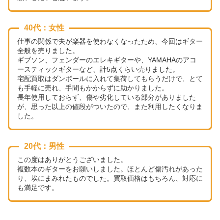
が、納得出来る額になりました。
まとめて売れるので、引っ越しで様々な業者に買い取りを考
えていて大変な人にも是非オススメです。
40代：男性
ギター、マンドリン、バンジョー、エフェクター、アンプな
ど売りたいものが沢山あったので、出張での買取をしていた
だきました。
急な依頼にも関わらず、迅速に対応していただき、とても助
かりました。
査定額もこちらの納得出来る金額となり、現金手渡しなの
で、その場でもらえてとても満足です。また次回の買取もお
願いしたいと思います。
40代：女性
仕事の関係で夫が楽器を使わなくなったため、今回はギター
全般を売りました。
ギブソン、フェンダーのエレキギターや、YAMAHAのアコ
ースティックギターなど、計5点くらい売りました。
宅配買取はダンボールに入れて集荷してもらうだけで、とて