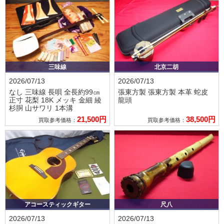
三味線
北京二胡
2026/07/13
2026/07/13
なし
三味線 長唄 全長約99㎝
張東方製
張東方製 本革 蛇皮
正寸 花梨 18K メッキ 金細 綾
龍頭
杉胴 山サワリ 1本溝
21,500円
38,500円
買取参考価格：
買取参考価格：
アコースティックギター
尺八
2026/07/13
2026/07/13