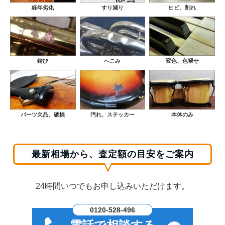
経年劣化
すり減り
ヒビ、割れ
錆び
へこみ
変色、色褪せ
パーツ欠品、破損
汚れ、ステッカー
本体のみ
最新相場から、査定額の目安をご案内
24時間いつでもお申し込みいただけます。
0120-528-496