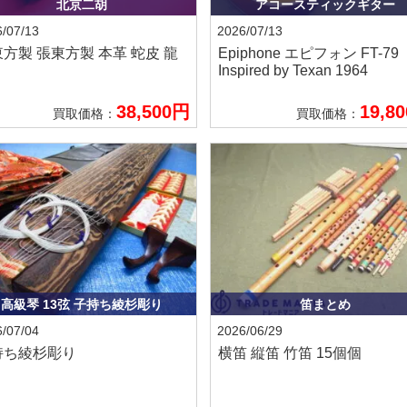
北京二胡
アコースティックギター
/07/13
2026/07/13
東方製
張東方製 本革 蛇皮 龍
Epiphone エピフォン
FT-79
Inspired by Texan 1964
38,500円
19,8
買取価格：
買取価格：
高級琴 13弦 子持ち綾杉彫り
笛まとめ
/07/04
2026/06/29
持ち綾杉彫り
横笛 縦笛 竹笛 15個個