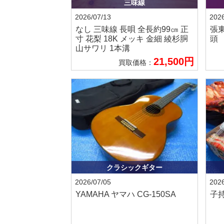
三味線
2026/07/13
2026
なし
三味線 長唄 全長約99㎝ 正
張
寸 花梨 18K メッキ 金細 綾杉胴
頭
山サワリ 1本溝
21,500円
買取価格：
クラシックギター
2026/07/05
2026
YAMAHA ヤマハ
CG-150SA
子