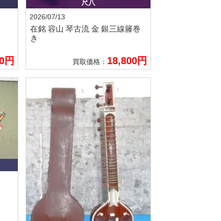
尺八
2026/07/13
在銘 容山
琴古流 金 銀三線籐巻
き
00円
18,800円
買取価格：