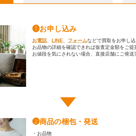
❶
お申し込み
お電話
、
LINE
、
フォーム
などで買取をお申し込
お品物の詳細を確認できれば仮査定金額をご提
お値段を気にされない場合、直接店舗にご発送
❷
商品の梱包・発送
・お品物