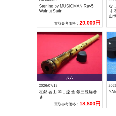
Sterling by MUSICMAN
Ray5
な
Walnut Satin
寸 
山サ
20,000円
買取参考価格：
尺八
2026/07/13
2026
在銘 容山
琴古流 金 銀三線籐巻
YA
き
18,800円
買取参考価格：