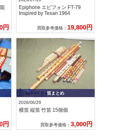
 龍
Epiphone エピフォン
FT-79
Inspired by Texan 1964
00円
19,800円
買取参考価格：
笛まとめ
2026/06/29
横笛 縦笛 竹笛 15個個
00円
3,000円
買取参考価格：