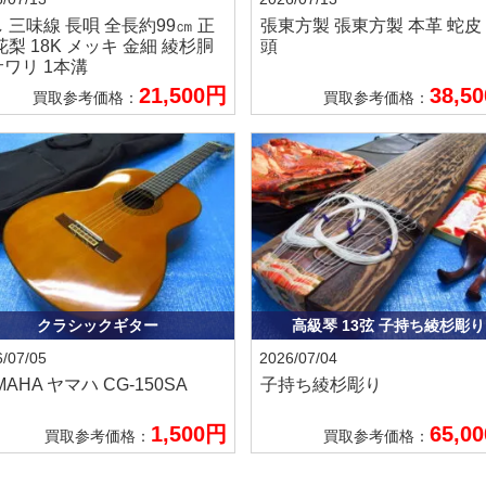
し
三味線 長唄 全長約99㎝ 正
張東方製
張東方製 本革 蛇皮
花梨 18K メッキ 金細 綾杉胴
頭
ワリ 1本溝
21,500円
38,5
買取参考価格：
買取参考価格：
クラシックギター
高級琴 13弦 子持ち綾杉彫り
/07/05
2026/07/04
MAHA ヤマハ
CG-150SA
子持ち綾杉彫り
1,500円
65,0
買取参考価格：
買取参考価格：