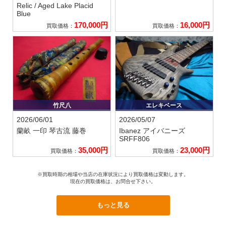
Relic / Aged Lake Placid
Blue
170,000円
16,000円
買取価格：
買取価格：
竹尺八
エレキベース
2026/06/01
2026/05/07
蘭畝 一印
琴古流 藤巻
Ibanez アイバニーズ
SRFF806
35,000円
23,000円
買取価格：
買取価格：
※買取時期の相場や当店の在庫状況により買取価格は変動します。
現在の買取価格は、お問合せ下さい。
もっと見る