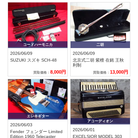
コードハーモニカ
二胡
2026/06/09
2026/06/09
SUZUKI スズキ
SCH-48
北京式二胡 紫檀 在銘 王秋
利制
8,000円
13,000円
買取価格：
買取価格：
エレキギター
アコーディオン
2026/06/03
2026/06/01
Fender フェンダー
Limited
Edition 1960 Telecaster
EXCELSIOR
MODEL 303