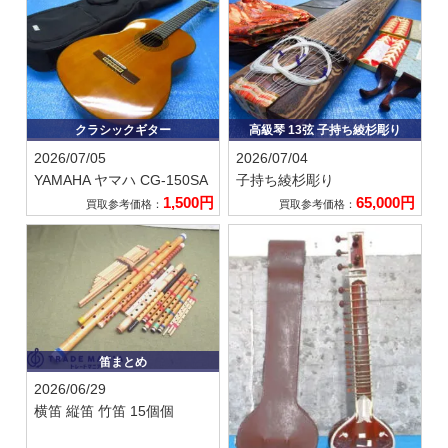
クラシックギター
高級琴 13弦 子持ち綾杉彫り
2026/07/05
2026/07/04
YAMAHA ヤマハ
CG-150SA
子持ち綾杉彫り
1,500円
65,000円
買取参考価格：
買取参考価格：
笛まとめ
2026/06/29
横笛 縦笛 竹笛 15個個