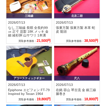
三味線
北京二胡
2026/07/13
2026/07/13
なし
三味線 長唄 全長約99
張東方製
張東方製 本革 蛇
㎝ 正寸 花梨 18K メッキ 金
皮 龍頭
細 綾杉胴 山サワリ 1本溝
21,500円
38,500円
買取参考価格：
買取参考価格：
アコースティックギター
尺八
2026/07/13
2026/07/13
Epiphone エピフォン
FT-79
在銘 容山
琴古流 金 銀三線
Inspired by Texan 1964
籐巻き
19,800円
18,800円
買取参考価格：
買取参考価格：