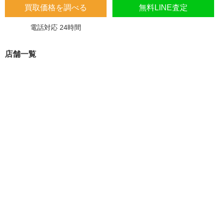
買取価格を調べる
無料LINE査定
電話対応 24時間
店舗一覧
埼玉県
埼玉県 蓮田市 桜台2-1-1 木下マンション1F
埼玉県 加須市 南町14-31
大阪府
大阪府 東大阪市 川田4-7-8
福岡県
福岡県 久留米市 東合川 7-13-47
愛知県
愛知県 北名古屋市 法成寺法師堂69