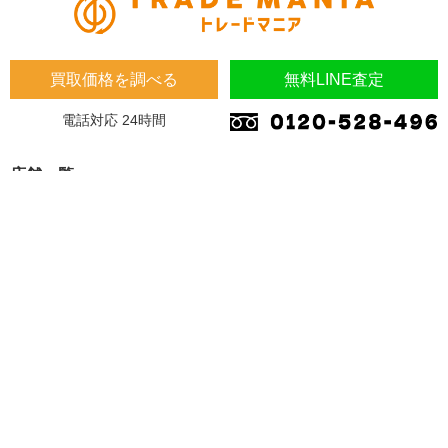
買取価格を調べる
無料LINE査定
電話対応 24時間
店舗一覧
埼玉県
埼玉県 蓮田市 桜台2-1-1 木下マンション1F
埼玉県 加須市 南町14-31
大阪府
大阪府 東大阪市 川田4-7-8
福岡県
福岡県 久留米市 東合川 7-13-47