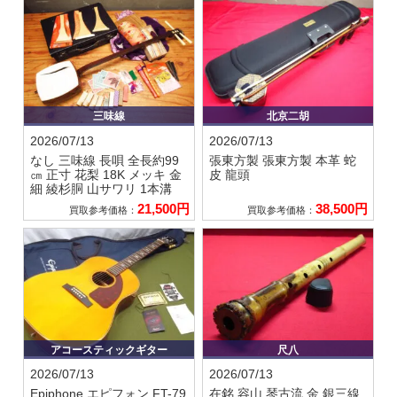
三味線
北京二胡
2026/07/13
2026/07/13
なし
三味線 長唄 全長約99
張東方製
張東方製 本革 蛇
㎝ 正寸 花梨 18K メッキ 金
皮 龍頭
細 綾杉胴 山サワリ 1本溝
21,500円
38,500円
買取参考価格：
買取参考価格：
アコースティックギター
尺八
2026/07/13
2026/07/13
Epiphone エピフォン
FT-79
在銘 容山
琴古流 金 銀三線