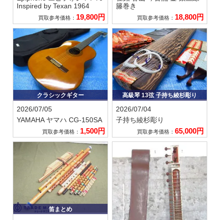
Inspired by Texan 1964
籐巻き
19,800円
18,800円
買取参考価格：
買取参考価格：
クラシックギター
高級琴 13弦 子持ち綾杉彫り
2026/07/05
2026/07/04
YAMAHA ヤマハ
CG-150SA
子持ち綾杉彫り
1,500円
65,000円
買取参考価格：
買取参考価格：
笛まとめ