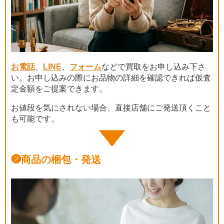
お電話
、
LINE
、
フォーム
などで買取をお申し込み下さ
い。お申し込みの際にお品物の詳細を確認できれば仮査
定金額をご提案できます。
お値段を気にされない場合、直接店舗にご発送頂くこと
も可能です。
❷
商品の梱包・発送