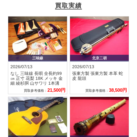
買取実績
三味線
北京二胡
2026/07/13
2026/07/13
なし
三味線 長唄 全長約99
張東方製
張東方製 本革 蛇
㎝ 正寸 花梨 18K メッキ 金
皮 龍頭
細 綾杉胴 山サワリ 1本溝
21,500円
38,500円
買取参考価格：
買取参考価格：