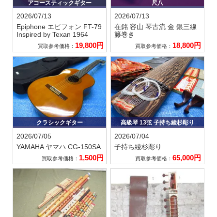
アコースティックギター
尺八
2026/07/13
2026/07/13
Epiphone エピフォン
FT-79
在銘 容山
琴古流 金 銀三線
Inspired by Texan 1964
籐巻き
19,800円
18,800円
買取参考価格：
買取参考価格：
クラシックギター
高級琴 13弦 子持ち綾杉彫り
2026/07/05
2026/07/04
YAMAHA ヤマハ
CG-150SA
子持ち綾杉彫り
1,500円
65,000円
買取参考価格：
買取参考価格：