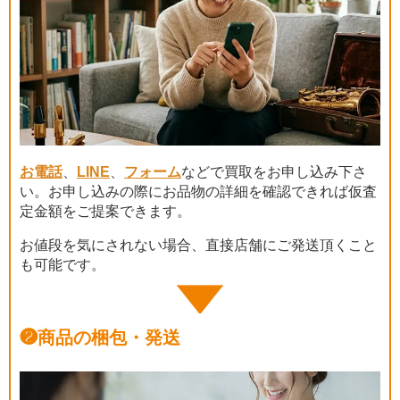
お電話
、
LINE
、
フォーム
などで買取をお申し込み下さ
い。お申し込みの際にお品物の詳細を確認できれば仮査
定金額をご提案できます。
お値段を気にされない場合、直接店舗にご発送頂くこと
も可能です。
❷
商品の梱包・発送