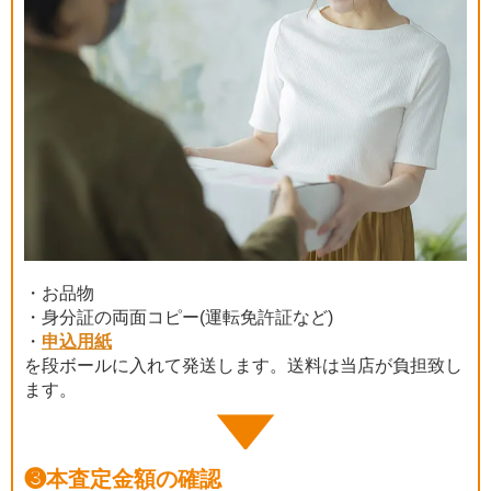
・お品物
・身分証の両面コピー(運転免許証など)
・
申込用紙
を段ボールに入れて発送します。送料は当店が負担致し
ます。
❸
本査定金額の確認