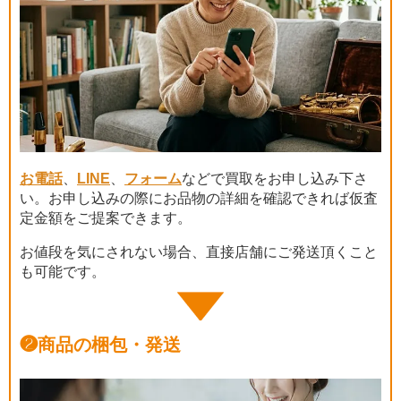
お電話
、
LINE
、
フォーム
などで買取をお申し込み下さ
い。お申し込みの際にお品物の詳細を確認できれば仮査
定金額をご提案できます。
お値段を気にされない場合、直接店舗にご発送頂くこと
も可能です。
❷
商品の梱包・発送