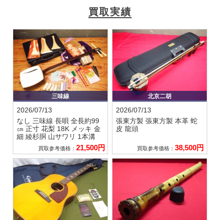
買取実績
三味線
北京二胡
2026/07/13
2026/07/13
なし
三味線 長唄 全長約99
張東方製
張東方製 本革 蛇
㎝ 正寸 花梨 18K メッキ 金
皮 龍頭
細 綾杉胴 山サワリ 1本溝
21,500円
38,500円
買取参考価格：
買取参考価格：