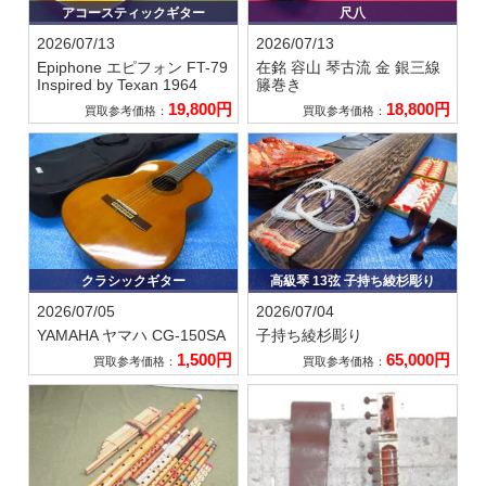
アコースティックギター
尺八
2026/07/13
2026/07/13
Epiphone エピフォン
FT-79
在銘 容山
琴古流 金 銀三線
Inspired by Texan 1964
籐巻き
19,800円
18,800円
買取参考価格：
買取参考価格：
クラシックギター
高級琴 13弦 子持ち綾杉彫り
2026/07/05
2026/07/04
YAMAHA ヤマハ
CG-150SA
子持ち綾杉彫り
1,500円
65,000円
買取参考価格：
買取参考価格：