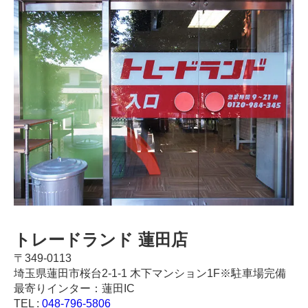
トレードランド 蓮田店
〒349-0113
埼玉県蓮田市桜台2-1-1 木下マンション1F※駐車場完備
最寄りインター：蓮田IC
TEL :
048-796-5806