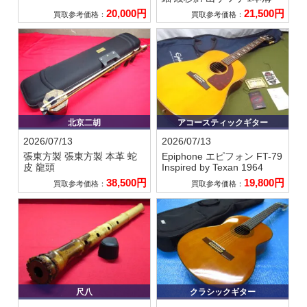
20,000円
21,500円
買取参考価格：
買取参考価格：
北京二胡
アコースティックギター
2026/07/13
2026/07/13
張東方製
張東方製 本革 蛇
Epiphone エピフォン
FT-79
皮 龍頭
Inspired by Texan 1964
38,500円
19,800円
買取参考価格：
買取参考価格：
尺八
クラシックギター