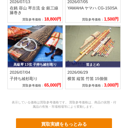
2026/07/13
2026/07/05
在銘 容山
琴古流 金 銀三線
YAMAHA ヤマハ
CG-150SA
籐巻き
18,800円
1,500円
買取参考価格：
買取参考価格：
高級琴 13弦 子持ち綾杉彫り
笛まとめ
2026/07/04
2026/06/29
子持ち綾杉彫り
横笛 縦笛 竹笛 15個個
65,000円
3,000円
買取参考価格：
買取参考価格：
表示している価格は買取参考価格です。 買取参考価格は、商品の状態・付
属品の有無・市場相場等により変動します。
買取実績をもっとみる