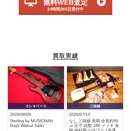
無料WEB査定
24時間365日受付中
買取実績
エレキベース
三味線
2026/08/09
2026/07/13
Sterling by MUSICMAN
なし
三味線 長唄 全長約99
Ray5 Walnut Satin
㎝ 正寸 花梨 18K メッキ 金
細 綾杉胴 山サワリ 1本溝