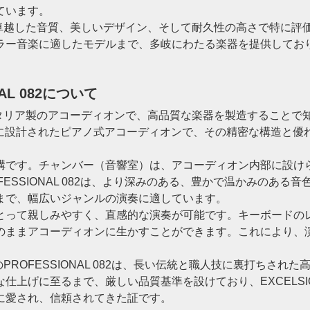
ています。
その卓越した音質、美しいデザイン、そして耐久性の高さで特に
ラー音楽に適したモデルまで、多岐にわたる楽器を提供してお
AL 082について
イタリア製のアコーディオンで、高品質な楽器を製造することで知ら
けに設計されたピアノ式アコーディオンで、その精密な構造と
構です。チャンバー（音響室）は、アコーディオン内部に設け
ESSIONAL 082は、より深みのある、豊かで温かみのあ
まで、幅広いジャンルの演奏に適しています。
とって親しみやすく、直感的な演奏が可能です。キーボードの
のままアコーディオンに生かすことができます。これにより、
のPROFESSIONAL 082は、長い伝統と職人技に裏打ちさ
仕上げに至るまで、厳しい品質基準を設けており、EXCELS
に愛され、信頼されてきた証です。