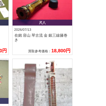
尺八
2026/07/13
在銘 容山
琴古流 金 銀三線籐巻
き
00円
18,800円
買取参考価格：