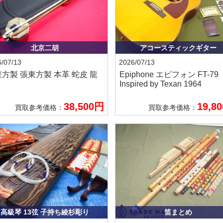
北京二胡
アコースティックギター
/07/13
2026/07/13
東方製
張東方製 本革 蛇皮 龍
Epiphone エピフォン
FT-79
Inspired by Texan 1964
38,500円
19,8
買取参考価格：
買取参考価格：
高級琴 13弦 子持ち綾杉彫り
笛まとめ