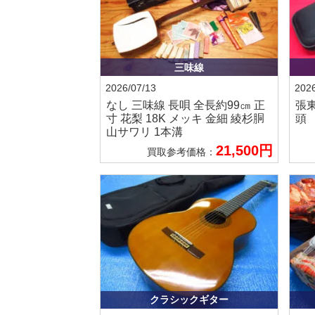
三味線
2026/07/13
2026
なし
三味線 長唄 全長約99㎝ 正
張
寸 花梨 18K メッキ 金細 綾杉胴
頭
山サワリ 1本溝
21,500円
買取参考価格：
クラシックギター