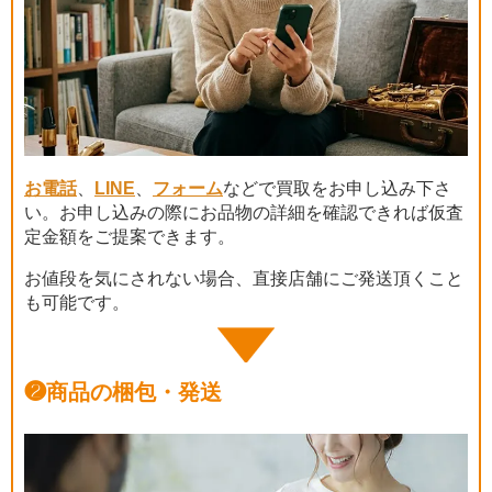
お電話
、
LINE
、
フォーム
などで買取をお申し込み下さ
い。お申し込みの際にお品物の詳細を確認できれば仮査
定金額をご提案できます。
お値段を気にされない場合、直接店舗にご発送頂くこと
も可能です。
❷
商品の梱包・発送