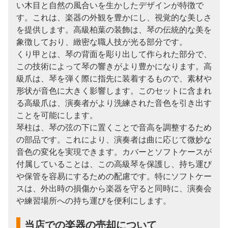
い木目と自然の風合いを生かしたデザインが特徴で
す。これは、楽器の外観を豊かにし、視覚的な美しさ
を提供します。高級柏葉の装飾は、琴の伝統的な美を
象徴しており、緻密な職人技が光る部分です。
くり甲とは、琴の背面を彫り出して作られた部分で、
この技術によって琴の響きがより豊かになります。高
級爪は、琴を弾く際に指先に装着するもので、素材や
形状が音色に大きく影響します。このセットに含まれ
る高級爪は、演奏者がより洗練された音色を引き出す
ことを可能にします。
琴柱は、琴の弦の下に置くことで音高を調整するため
の部品です。これにより、演奏者は曲に応じて微妙な
音色の変化を実現できます。カバーとソフトケースが
付属していることは、この高級琴を保護し、持ち運び
や保管を容易にするための配慮です。特にソフトケー
スは、外出時の損傷から楽器を守ると同時に、演奏会
や練習場所への持ち運びを便利にします。
当店での楽器の売却について