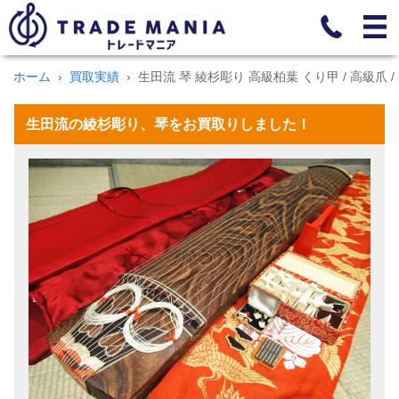
ホーム
買取実績
生田流 琴 綾杉彫り 高級柏葉 くり甲 / 高級爪 
生田流の綾杉彫り、琴をお買取りしました！