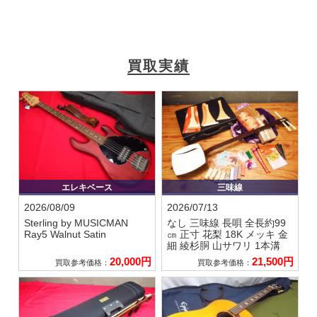
買取実績
エレキベース
三味線
2026/08/09
2026/07/13
Sterling by MUSICMAN
なし
三味線 長唄 全長約99
Ray5 Walnut Satin
㎝ 正寸 花梨 18K メッキ 金
細 綾杉胴 山サワリ 1本溝
20,000円
21,500円
買取参考価格：
買取参考価格：