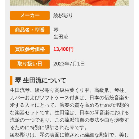
綾杉彫り
メーカー
琴
商品名・型番
生田流
13,400円
買取参考価格
2023年7月1日
取り扱い日
琴 生田流について
生田流琴、綾杉彫り高級柏葉くり甲、高級爪、琴柱、
カバーおよびソフトケース付きは、日本の伝統音楽を
愛する人々にとって、演奏の質を高めるための理想的
な楽器セットです。生田流は、日本の琴音楽における
流派の一つであり、この流派独自の奏法や曲を演奏す
るために特別に設計された琴です。
綾杉彫りは、琴の表面に施された繊細な彫刻で、美し