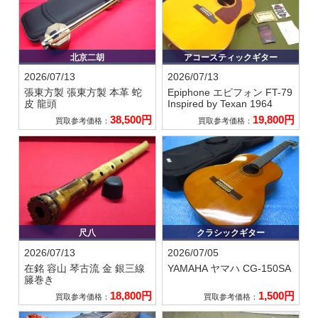
北京二胡
アコースティックギター
2026/07/13
2026/07/13
張東方製
張東方製 本革 蛇
Epiphone エピフォン
FT-79
皮 龍頭
Inspired by Texan 1964
38,500円
19,800円
買取参考価格：
買取参考価格：
尺八
クラシックギター
2026/07/13
2026/07/05
在銘 容山
琴古流 金 銀三線
YAMAHA ヤマハ
CG-150SA
籐巻き
18,800円
1,500円
買取参考価格：
買取参考価格：