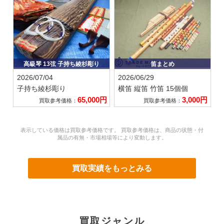
高級琴 13弦 子持ち綾杉彫り
笛まとめ
2026/07/04
2026/06/29
子持ち綾杉彫り
横笛 縦笛 竹笛 15個個
65,000円
3,000円
買取参考価格：
買取参考価格：
表示している価格は買取参考価格です。 買取参考価格は、商品の状態・付
属品の有無・市場相場等により変動します。
買取実績をもっとみる
買取ジャンル