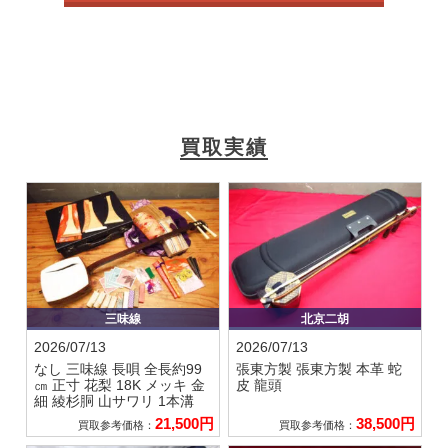
買取実績
三味線
北京二胡
2026/07/13
2026/07/13
なし
三味線 長唄 全長約99
張東方製
張東方製 本革 蛇
㎝ 正寸 花梨 18K メッキ 金
皮 龍頭
細 綾杉胴 山サワリ 1本溝
21,500円
38,500円
買取参考価格：
買取参考価格：