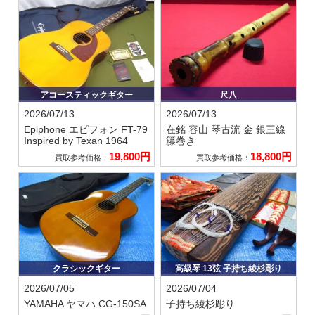
アコースティックギター
尺八
2026/07/13
2026/07/13
Epiphone エピフォン
FT-79
在銘 容山
琴古流 金 銀三線
Inspired by Texan 1964
籐巻き
19,800円
18,800円
買取参考価格：
買取参考価格：
クラシックギター
高級琴 13弦 子持ち綾杉彫り
2026/07/05
2026/07/04
YAMAHA ヤマハ
CG-150SA
子持ち綾杉彫り