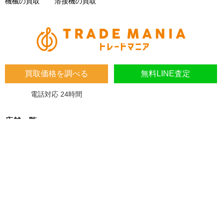
機械の買取
溶接機の買取
買取価格を調べる
無料LINE査定
電話対応 24時間
店舗一覧
埼玉県
埼玉県 蓮田市 桜台2-1-1 木下マンション1F
埼玉県 加須市 南町14-31
大阪府
大阪府 東大阪市 川田4-7-8