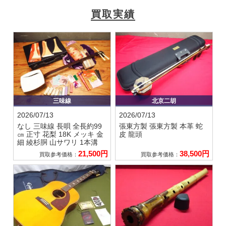
買取実績
三味線
北京二胡
2026/07/13
2026/07/13
なし
三味線 長唄 全長約99
張東方製
張東方製 本革 蛇
㎝ 正寸 花梨 18K メッキ 金
皮 龍頭
細 綾杉胴 山サワリ 1本溝
21,500円
38,500円
買取参考価格：
買取参考価格：