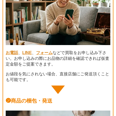
お電話
、
LINE
、
フォーム
などで買取をお申し込み下さ
い。お申し込みの際にお品物の詳細を確認できれば仮査
定金額をご提案できます。
お値段を気にされない場合、直接店舗にご発送頂くこと
も可能です。
❷
商品の梱包・発送