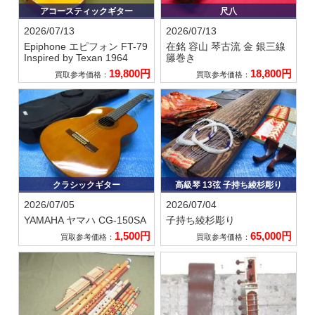
アコースティックギター
尺八
2026/07/13
2026/07/13
Epiphone エピフォン
FT-79
在銘 容山
琴古流 金 銀三線
Inspired by Texan 1964
籐巻き
19,800円
18,800円
買取参考価格：
買取参考価格：
クラシックギター
高級琴 13弦 子持ち綾杉彫り
2026/07/05
2026/07/04
YAMAHA ヤマハ
CG-150SA
子持ち綾杉彫り
1,500円
65,000円
買取参考価格：
買取参考価格：