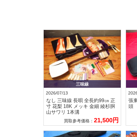
三味線
2026/07/13
2026
なし
三味線 長唄 全長約99㎝ 正
張
寸 花梨 18K メッキ 金細 綾杉胴
頭
山サワリ 1本溝
21,500円
買取参考価格：