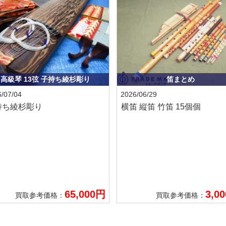
高級琴 13弦 子持ち綾杉彫り
笛まとめ
/07/04
2026/06/29
持ち綾杉彫り
横笛 縦笛 竹笛 15個個
65,000円
3,0
買取参考価格：
買取参考価格：