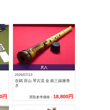
尺八
2026/07/13
在銘 容山
琴古流 金 銀三線籐巻
き
00円
18,800円
買取参考価格：