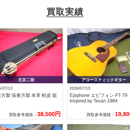
買取実績
北京二胡
アコースティックギター
/07/13
2026/07/13
東方製
張東方製 本革 蛇皮 龍
Epiphone エピフォン
FT-79
Inspired by Texan 1964
38,500円
19,8
買取参考価格：
買取参考価格：