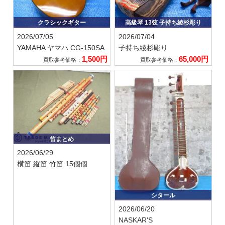
クラシックギター
高級琴 13弦 子持ち綾杉彫り
2026/07/05
2026/07/04
YAMAHA ヤマハ
CG-150SA
子持ち綾杉彫り
1,500円
65,000円
買取参考価格：
買取参考価格：
笛まとめ
2026/06/29
横笛 縦笛 竹笛 15個個
シタール
2026/06/20
NASKAR'S