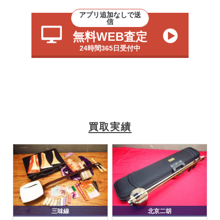
アプリ追加なしで送
信
無料WEB査定
24時間365日受付中
買取実績
三味線
北京二胡