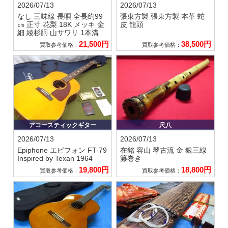
2026/07/13
2026/07/13
なし
三味線 長唄 全長約99
張東方製
張東方製 本革 蛇
㎝ 正寸 花梨 18K メッキ 金
皮 龍頭
細 綾杉胴 山サワリ 1本溝
21,500円
38,500円
買取参考価格：
買取参考価格：
アコースティックギター
尺八
2026/07/13
2026/07/13
Epiphone エピフォン
FT-79
在銘 容山
琴古流 金 銀三線
Inspired by Texan 1964
籐巻き
19,800円
18,800円
買取参考価格：
買取参考価格：