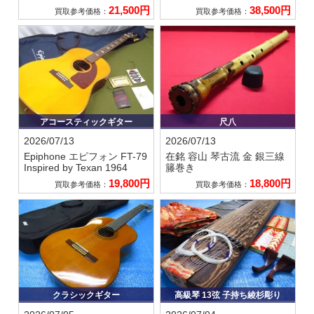
21,500円
38,500円
買取参考価格：
買取参考価格：
アコースティックギター
尺八
2026/07/13
2026/07/13
Epiphone エピフォン
FT-79
在銘 容山
琴古流 金 銀三線
Inspired by Texan 1964
籐巻き
19,800円
18,800円
買取参考価格：
買取参考価格：
クラシックギター
高級琴 13弦 子持ち綾杉彫り