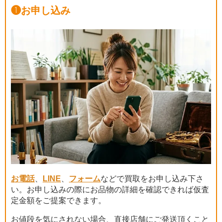
❶
お申し込み
お電話
、
LINE
、
フォーム
などで買取をお申し込み下さ
い。お申し込みの際にお品物の詳細を確認できれば仮査
定金額をご提案できます。
お値段を気にされない場合、直接店舗にご発送頂くこと