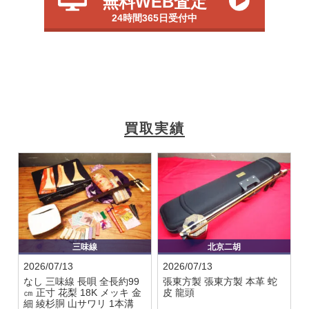
無料WEB査定
24時間365日受付中
買取実績
三味線
北京二胡
2026/07/13
2026/07/13
なし
三味線 長唄 全長約99
張東方製
張東方製 本革 蛇
㎝ 正寸 花梨 18K メッキ 金
皮 龍頭
細 綾杉胴 山サワリ 1本溝