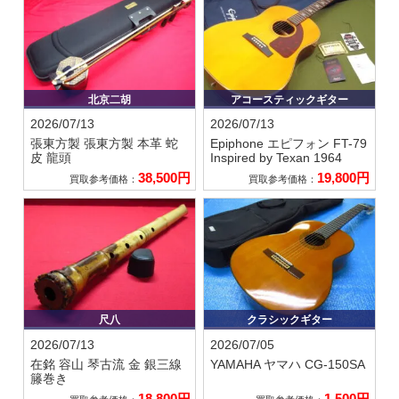
北京二胡
アコースティックギター
2026/07/13
2026/07/13
張東方製
張東方製 本革 蛇
Epiphone エピフォン
FT-79
皮 龍頭
Inspired by Texan 1964
38,500円
19,800円
買取参考価格：
買取参考価格：
尺八
クラシックギター
2026/07/13
2026/07/05
在銘 容山
琴古流 金 銀三線
YAMAHA ヤマハ
CG-150SA
籐巻き
18,800円
1,500円