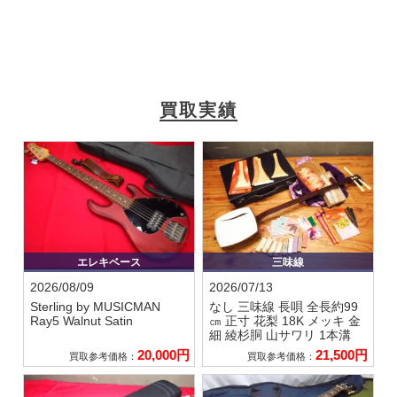
買取実績
エレキベース
三味線
2026/08/09
2026/07/13
Sterling by MUSICMAN
なし
三味線 長唄 全長約99
Ray5 Walnut Satin
㎝ 正寸 花梨 18K メッキ 金
細 綾杉胴 山サワリ 1本溝
20,000円
21,500円
買取参考価格：
買取参考価格：