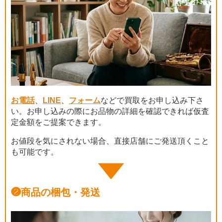
お電話
、
LINE
、
フォーム
などで買取をお申し込み下さ
い。お申し込みの際にお品物の詳細を確認できれば仮査
定金額をご提案できます。
お値段を気にされない場合、直接店舗にご発送頂くこと
も可能です。
❷
商品の梱包・発送