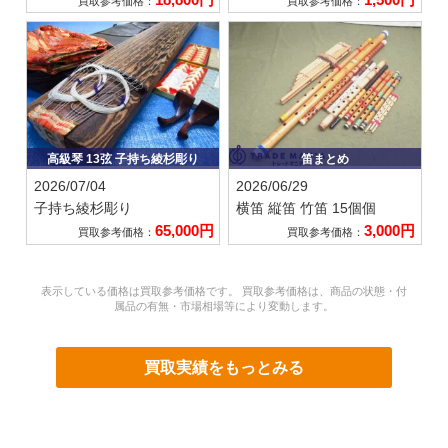
買取参考価格：
買取参考価格：
高級琴 13弦 子持ち綾杉彫り
笛まとめ
2026/07/04
2026/06/29
子持ち綾杉彫り
横笛 縦笛 竹笛 15個個
65,000円
3,000円
買取参考価格：
買取参考価格：
表示している価格は買取参考価格です。 買取参考価格は、商品の状態・付
属品の有無・市場相場等により変動します。
買取実績をもっとみる