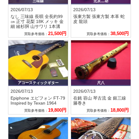
三味線
北京二胡
2026/07/13
2026/07/13
なし
三味線 長唄 全長約99
張東方製
張東方製 本革 蛇
㎝ 正寸 花梨 18K メッキ 金
皮 龍頭
細 綾杉胴 山サワリ 1本溝
21,500円
38,500円
買取参考価格：
買取参考価格：
アコースティックギター
尺八
2026/07/13
2026/07/13
Epiphone エピフォン
FT-79
在銘 容山
琴古流 金 銀三線
Inspired by Texan 1964
籐巻き
19,800円
18,800円
買取参考価格：
買取参考価格：