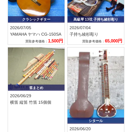
クラシックギター
高級琴 13弦 子持ち綾杉彫り
2026/07/05
2026/07/04
YAMAHA ヤマハ
CG-150SA
子持ち綾杉彫り
1,500円
65,000円
買取参考価格：
買取参考価格：
笛まとめ
2026/06/29
横笛 縦笛 竹笛 15個個
シタール
2026/06/20