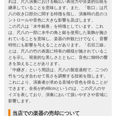
れは、尺八演奏における幅広い表現力や音楽的伝統を
継承していることを意味します。また、「歌口」は尺
八の吹き口部分に関する特徴を指し、演奏時の息のコ
ントロールや音色に大きな影響を及ぼします。
この尺八は「水牛銀巻」を特徴としています。これ
は、尺八の一部に水牛の角と銀を使用した装飾が施さ
れていることを意味し、楽器の外観だけでなく、音響
特性にも影響を与えることがあります。「石目三線」
とは、尺八の竹の表面に特有の模様が施されているこ
とを示し、視覚的な美しさとともに、音色に独特の響
きを加えることがあります。
「中継ぎ」という用語は、尺八の製造過程で、二つの
竹をつなぎ合わせて長さを調整する技術を指します。
これにより、演奏者が求める音域や音色を得ることが
できます。全長が約48cmというのは、この尺八のサ
イズを表しており、演奏において扱いやすさや音域に
影響します。
当店での楽器の売却について