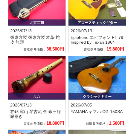
北京二胡
アコースティックギター
2026/07/13
2026/07/13
張東方製
張東方製 本革 蛇
Epiphone エピフォン
FT-79
皮 龍頭
Inspired by Texan 1964
38,500円
19,800円
買取参考価格：
買取参考価格：
尺八
クラシックギター
2026/07/13
2026/07/05
在銘 容山
琴古流 金 銀三線
YAMAHA ヤマハ
CG-150SA
籐巻き
18,800円
1,500円
買取参考価格：
買取参考価格：