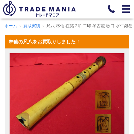
ホーム
買取実績
尺八 林仙 在銘 2印 二印 琴古流 歌口 水牛銀巻
林仙の尺八をお買取りしました！