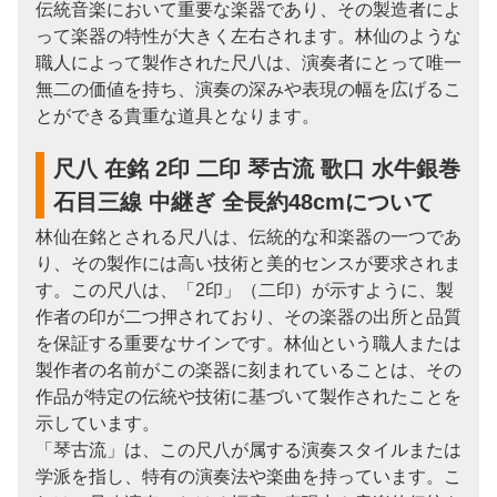
伝統音楽において重要な楽器であり、その製造者によ
って楽器の特性が大きく左右されます。林仙のような
職人によって製作された尺八は、演奏者にとって唯一
無二の価値を持ち、演奏の深みや表現の幅を広げるこ
とができる貴重な道具となります。
尺八 在銘 2印 二印 琴古流 歌口 水牛銀巻
石目三線 中継ぎ 全長約48cmについて
林仙在銘とされる尺八は、伝統的な和楽器の一つであ
り、その製作には高い技術と美的センスが要求されま
す。この尺八は、「2印」（二印）が示すように、製
作者の印が二つ押されており、その楽器の出所と品質
を保証する重要なサインです。林仙という職人または
製作者の名前がこの楽器に刻まれていることは、その
作品が特定の伝統や技術に基づいて製作されたことを
示しています。
「琴古流」は、この尺八が属する演奏スタイルまたは
学派を指し、特有の演奏法や楽曲を持っています。こ