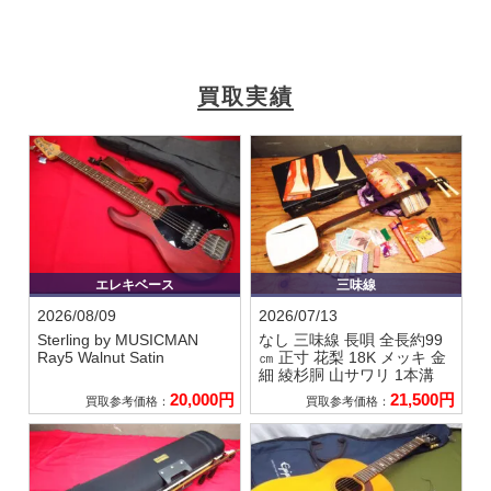
買取実績
エレキベース
三味線
2026/08/09
2026/07/13
Sterling by MUSICMAN
なし
三味線 長唄 全長約99
Ray5 Walnut Satin
㎝ 正寸 花梨 18K メッキ 金
細 綾杉胴 山サワリ 1本溝
20,000円
21,500円
買取参考価格：
買取参考価格：