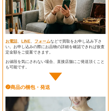
お電話
、
LINE
、
フォーム
などで買取をお申し込み下さ
い。お申し込みの際にお品物の詳細を確認できれば仮査
定金額をご提案できます。
お値段を気にされない場合、直接店舗にご発送頂くこと
も可能です。
❷
商品の梱包・発送