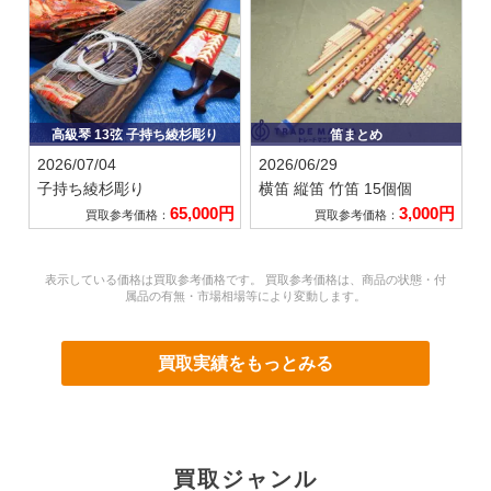
高級琴 13弦 子持ち綾杉彫り
笛まとめ
2026/07/04
2026/06/29
子持ち綾杉彫り
横笛 縦笛 竹笛 15個個
65,000円
3,000円
買取参考価格：
買取参考価格：
表示している価格は買取参考価格です。 買取参考価格は、商品の状態・付
属品の有無・市場相場等により変動します。
買取実績をもっとみる
買取ジャンル