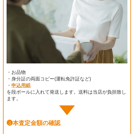
・お品物
・身分証の両面コピー(運転免許証など)
・
申込用紙
を段ボールに入れて発送します。送料は当店が負担致し
ます。
❸
本査定金額の確認