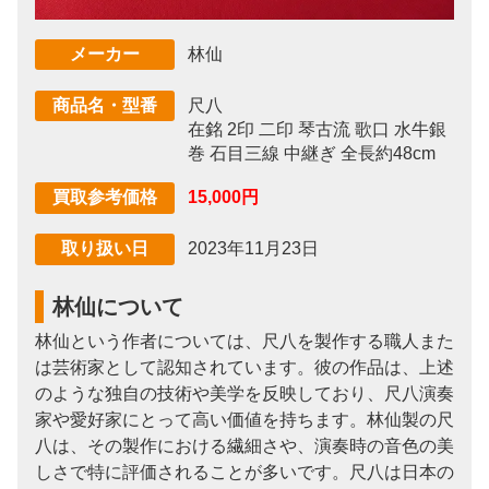
林仙
メーカー
尺八
商品名・型番
在銘 2印 二印 琴古流 歌口 水牛銀
巻 石目三線 中継ぎ 全長約48cm
15,000円
買取参考価格
2023年11月23日
取り扱い日
林仙について
林仙という作者については、尺八を製作する職人また
は芸術家として認知されています。彼の作品は、上述
のような独自の技術や美学を反映しており、尺八演奏
家や愛好家にとって高い価値を持ちます。林仙製の尺
八は、その製作における繊細さや、演奏時の音色の美
しさで特に評価されることが多いです。尺八は日本の