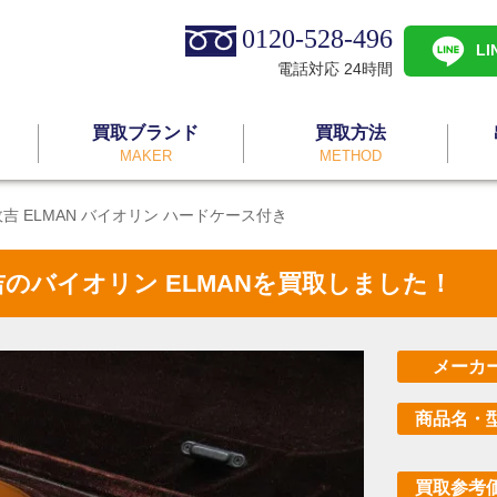
0120-528-496
L
電話対応 24時間
買取ブランド
買取方法
MAKER
METHOD
鈴木 政吉 ELMAN バイオリン ハードケース付き
木 政吉のバイオリン ELMANを買取しました！
メーカ
商品名・
買取参考