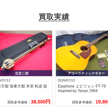
買取実績
北京二胡
アコースティックギター
/07/13
2026/07/13
東方製
張東方製 本革 蛇皮 龍
Epiphone エピフォン
FT-79
Inspired by Texan 1964
38,500円
19,8
買取参考価格：
買取参考価格：