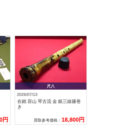
尺八
2026/07/13
在銘 容山
琴古流 金 銀三線籐巻
き
00円
18,800円
買取参考価格：