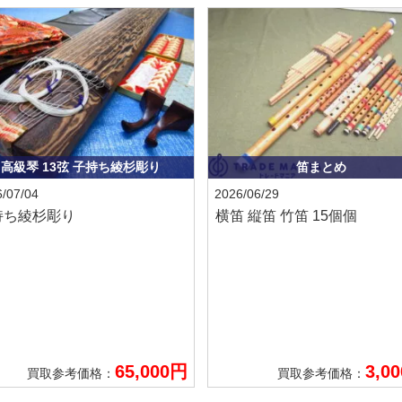
高級琴 13弦 子持ち綾杉彫り
笛まとめ
/07/04
2026/06/29
持ち綾杉彫り
横笛 縦笛 竹笛 15個個
65,000円
3,0
買取参考価格：
買取参考価格：