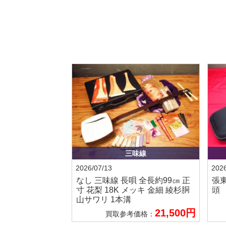
三味線
2026/07/13
2026
なし
三味線 長唄 全長約99㎝ 正
張
寸 花梨 18K メッキ 金細 綾杉胴
頭
山サワリ 1本溝
21,500円
買取参考価格：