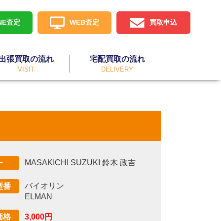
INE査定
WEB査定
買取申込
出張買取の流れ
宅配買取の流れ
VISIT
DELIVERY
MASAKICHI SUZUKI 鈴木 政吉
ー
バイオリン
型番
ELMAN
3,000円
価格