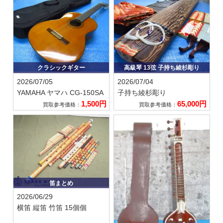
クラシックギター
高級琴 13弦 子持ち綾杉彫り
2026/07/05
2026/07/04
YAMAHA ヤマハ
CG-150SA
子持ち綾杉彫り
1,500円
65,000円
買取参考価格：
買取参考価格：
笛まとめ
2026/06/29
横笛 縦笛 竹笛 15個個