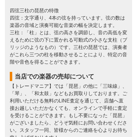
四弦三柱の琵琶の特徴
四弦：文字通り、4本の弦を持っています。弦の数は
楽器の音域と演奏可能な音楽の幅を決定します。
三柱：「柱」とは、弦の高さを調節し、音の高低を変
えるために弦の下に置かれる可動式の小さな支柱（ブ
リッジのようなもの）です。三柱の琵琶では、演奏者
がこれら三つの柱を移動させることにより、特定の音
階や音色を得ることができます。
当店での楽器の売却について
【トレードマニア】では「琵琶」の他に「三味線」、
「琴」、「和太鼓」などもお買取りしております。ご
利用いただける無料のLINE査定を通じて、店舗へ直
接お越しいただかなくても、オンラインで手軽に査定
を受けることができます。もし不要になった「琵琶」
がございましたら、どうぞ気軽にお問い合わせくださ
い。スタッフ一同、皆様からのご連絡を心よりお待ち