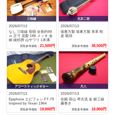
三味線
北京二胡
2026/07/13
2026/07/13
なし
三味線 長唄 全長約99
張東方製
張東方製 本革 蛇
㎝ 正寸 花梨 18K メッキ 金
皮 龍頭
細 綾杉胴 山サワリ 1本溝
21,500円
38,500円
買取参考価格：
買取参考価格：
アコースティックギター
尺八
2026/07/13
2026/07/13
Epiphone エピフォン
FT-79
在銘 容山
琴古流 金 銀三線
Inspired by Texan 1964
籐巻き
19,800円
18,800円
買取参考価格：
買取参考価格：