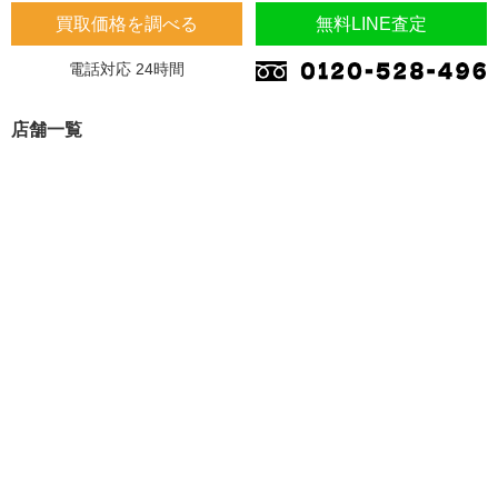
買取価格を調べる
無料LINE査定
電話対応 24時間
店舗一覧
埼玉県
埼玉県 蓮田市 桜台2-1-1 木下マンション1F
埼玉県 加須市 南町14-31
大阪府
大阪府 東大阪市 川田4-7-8
福岡県
福岡県 久留米市 東合川 7-13-47
愛知県
愛知県 北名古屋市 法成寺法師堂69