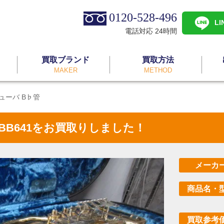
0120-528-496
L
電話対応 24時間
買取ブランド
買取方法
MAKER
METHOD
 チューバ B♭管
YBB641をお買取りしました！
メーカ
商品名・
買取参考