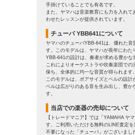
手掛けていることでも有名です。
また、ヤマハは音楽教育にも力を入れて
わせたレッスンが提供されています。
チューバ YBB641について
ヤマハのチューバYBB-641は、優れ
す。このモデルは、ヤマハが長年にわた
YBB-641の設計は、奏者が求める豊
これによりオーケストラや吹奏楽団での
保ち、全体的に均一な音質が得られます
このモデルは、ボアサイズとベルの設計
ベルは広がりのある音を生み出し、豊か
す。
当店での楽器の売却について
【トレードマニア】では「YAMAHA 
す。ご利用いただける無料のLINE査定
不要になった「チューバ」がございまし