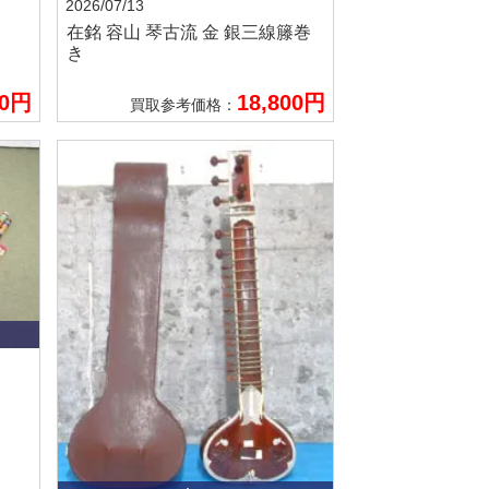
2026/07/13
在銘 容山
琴古流 金 銀三線籐巻
き
00円
18,800円
買取参考価格：