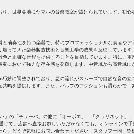
おり、世界各地にヤマハの音楽教室が設けられています。初心
た音質と演奏性を持つ楽器で、特にプロフェッショナルな奏者や
り培ってきた楽器製造技術と音響工学の成果を反映しています
かな音色と正確な音程を提供することを目指しています。特に、
演奏において強力な存在感を発揮します。中音域から高音域に
。
が巧妙に調整されており、息の流れがスムーズで自然な音の立
な共鳴を提供します。また、バルブのアクションも滑らかで、
ヤマハ」の「チューバ」の他に「オーボエ」、「クラリネット」
を通じて、店舗へ直接お越しいただかなくても、オンラインで
たら、どうぞ気軽にお問い合わせください。スタッフ一同、皆