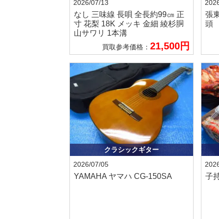
2026/07/13
2026
なし
三味線 長唄 全長約99㎝ 正
張
寸 花梨 18K メッキ 金細 綾杉胴
頭
山サワリ 1本溝
21,500円
買取参考価格：
クラシックギター
2026/07/05
2026
YAMAHA ヤマハ
CG-150SA
子