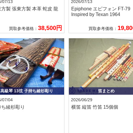
/07/13
2026/07/13
東方製
張東方製 本革 蛇皮 龍
Epiphone エピフォン
FT-79
Inspired by Texan 1964
38,500円
19,8
買取参考価格：
買取参考価格：
高級琴 13弦 子持ち綾杉彫り
笛まとめ
/07/04
2026/06/29
持ち綾杉彫り
横笛 縦笛 竹笛 15個個