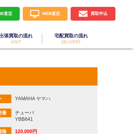
INE査定
WEB査定
買取申込
出張買取の流れ
宅配買取の流れ
VISIT
DELIVERY
YAMAHA ヤマハ
ー
チューバ
型番
YBB641
120,000円
価格