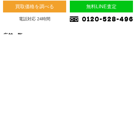
買取価格を調べる
無料LINE査定
電話対応 24時間
店舗一覧
埼玉県
埼玉県 蓮田市 桜台2-1-1 木下マンション1F
埼玉県 加須市 南町14-31
大阪府
大阪府 東大阪市 川田4-7-8
福岡県
福岡県 久留米市 東合川 7-13-47
愛知県
愛知県 北名古屋市 法成寺法師堂69