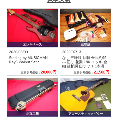
エレキベース
三味線
2026/08/09
2026/07/13
Sterling by MUSICMAN
なし
三味線 長唄 全長約99
Ray5 Walnut Satin
㎝ 正寸 花梨 18K メッキ 金
細 綾杉胴 山サワリ 1本溝
20,000円
21,500円
買取参考価格：
買取参考価格：
北京二胡
アコースティックギター