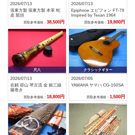
2026/07/13
2026/07/13
張東方製
張東方製 本革 蛇
Epiphone エピフォン
FT-79
皮 龍頭
Inspired by Texan 1964
38,500円
19,800円
買取参考価格：
買取参考価格：
尺八
クラシックギター
2026/07/13
2026/07/05
在銘 容山
琴古流 金 銀三線
YAMAHA ヤマハ
CG-150SA
籐巻き
18,800円
1,500円
買取参考価格：
買取参考価格：