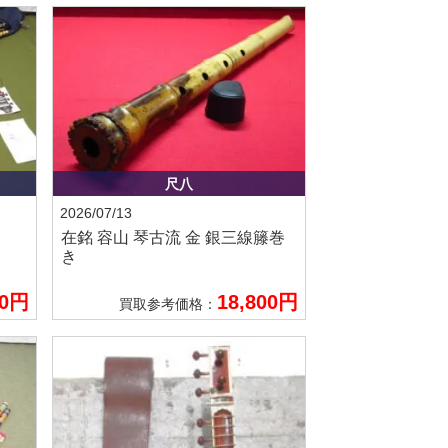
尺八
2026/07/13
在銘 容山
琴古流 金 銀三線籐巻
き
00円
18,800円
買取参考価格：