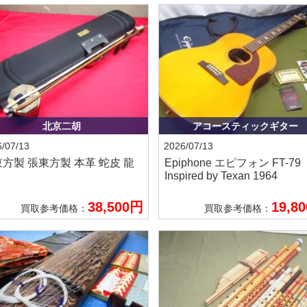
北京二胡
アコースティックギター
/07/13
2026/07/13
東方製
張東方製 本革 蛇皮 龍
Epiphone エピフォン
FT-79
Inspired by Texan 1964
38,500円
19,8
買取参考価格：
買取参考価格：