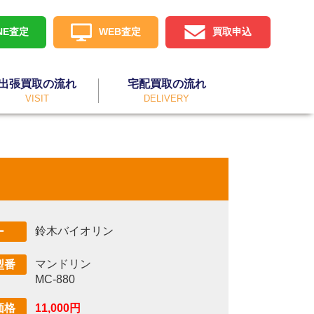
INE査定
WEB査定
買取申込
出張買取の流れ
宅配買取の流れ
VISIT
DELIVERY
鈴木バイオリン
ー
マンドリン
型番
MC-880
11,000円
価格