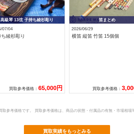
高級琴 13弦 子持ち綾杉彫り
笛まとめ
/07/04
2026/06/29
持ち綾杉彫り
横笛 縦笛 竹笛 15個個
65,000円
3,0
買取参考価格：
買取参考価格：
買取参考価格です。 買取参考価格は、商品の状態・付属品の有無・市場相場
買取実績をもっとみる