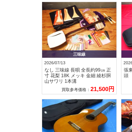
三味線
2026/07/13
2026
なし
三味線 長唄 全長約99㎝ 正
張
寸 花梨 18K メッキ 金細 綾杉胴
頭
山サワリ 1本溝
21,500円
買取参考価格：