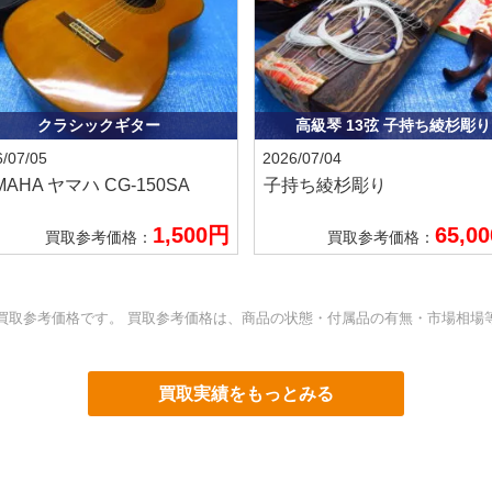
クラシックギター
高級琴 13弦 子持ち綾杉彫り
/07/05
2026/07/04
MAHA ヤマハ
CG-150SA
子持ち綾杉彫り
1,500円
65,0
買取参考価格：
買取参考価格：
買取参考価格です。 買取参考価格は、商品の状態・付属品の有無・市場相場
買取実績をもっとみる