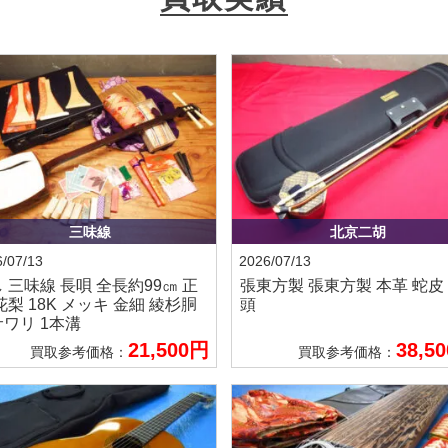
三味線
北京二胡
/07/13
2026/07/13
し
三味線 長唄 全長約99㎝ 正
張東方製
張東方製 本革 蛇皮
花梨 18K メッキ 金細 綾杉胴
頭
ワリ 1本溝
21,500円
38,5
買取参考価格：
買取参考価格：