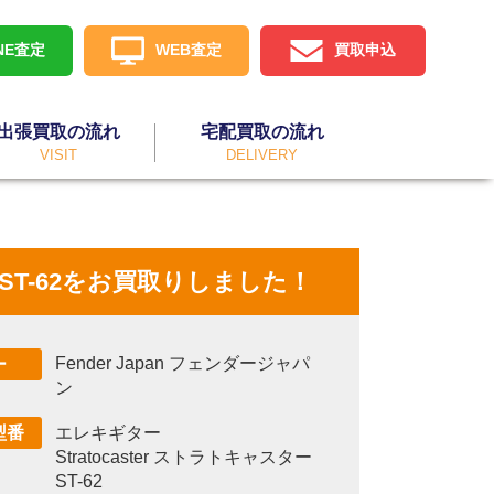
INE査定
WEB査定
買取申込
出張買取の流れ
宅配買取の流れ
VISIT
DELIVERY
ター ST-62をお買取りしました！
Fender Japan フェンダージャパ
ー
ン
エレキギター
型番
Stratocaster ストラトキャスター
ST-62