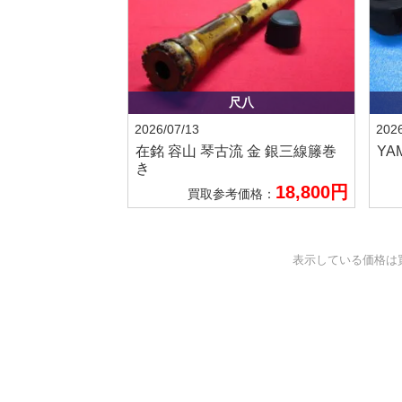
尺八
2026/07/13
2026
在銘 容山
琴古流 金 銀三線籐巻
YA
き
18,800円
買取参考価格：
表示している価格は