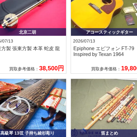
北京二胡
アコースティックギター
/07/13
2026/07/13
東方製
張東方製 本革 蛇皮 龍
Epiphone エピフォン
FT-79
Inspired by Texan 1964
38,500円
19,8
買取参考価格：
買取参考価格：
高級琴 13弦 子持ち綾杉彫り
笛まとめ