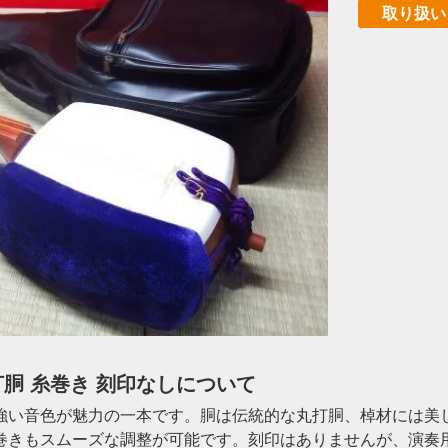
取り扱い
打胴 糸巻き 刻印なしについて
強い音色が魅力の一本です。胴は伝統的な丸打胴、棹材には美
巻きもスムーズな調整が可能です。刻印はありませんが、演奏