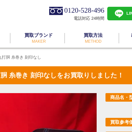
0120-528-496
L
電話対応 24時間
買取ブランド
買取方法
MAKER
METHOD
丸打胴 糸巻き 刻印なし
丸打胴 糸巻き 刻印なしをお買取りしました！
商品名・
買取参考