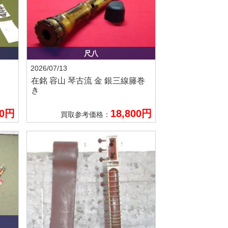
尺八
2026/07/13
在銘 容山
琴古流 金 銀三線籐巻
き
00円
18,800円
買取参考価格：