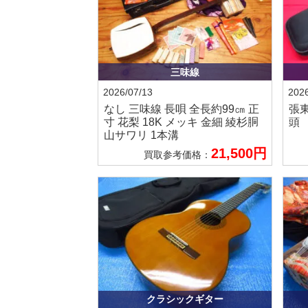
三味線
2026/07/13
2026
なし
三味線 長唄 全長約99㎝ 正
張
寸 花梨 18K メッキ 金細 綾杉胴
頭
山サワリ 1本溝
21,500円
買取参考価格：
クラシックギター