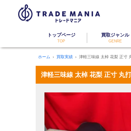
トップページ
買取ジャンル
TOP
GENRE
ホーム
買取実績
津軽三味線 太棹 花梨 正寸 
津軽三味線 太棹 花梨 正寸 