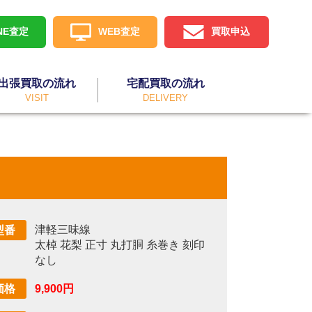
INE査定
WEB査定
買取申込
出張買取の流れ
宅配買取の流れ
VISIT
DELIVERY
津軽三味線
型番
太棹 花梨 正寸 丸打胴 糸巻き 刻印
なし
9,900円
価格