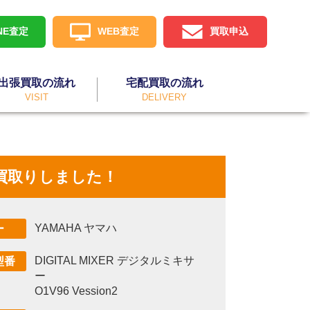
INE査定
WEB査定
買取申込
出張買取の流れ
宅配買取の流れ
VISIT
DELIVERY
2をお買取りしました！
YAMAHA ヤマハ
ー
DIGITAL MIXER デジタルミキサ
型番
ー
O1V96 Vession2