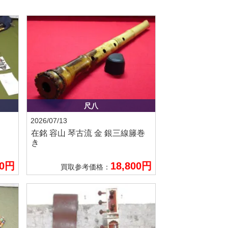
尺八
2026/07/13
在銘 容山
琴古流 金 銀三線籐巻
き
00円
18,800円
買取参考価格：