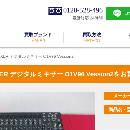
0120-528-496
L
電話対応 24時間
買取ブランド
買取方法
MAKER
METHOD
MIXER デジタルミキサー O1V96 Vession2
MIXER デジタルミキサー O1V96 Vession
メーカ
商品名・