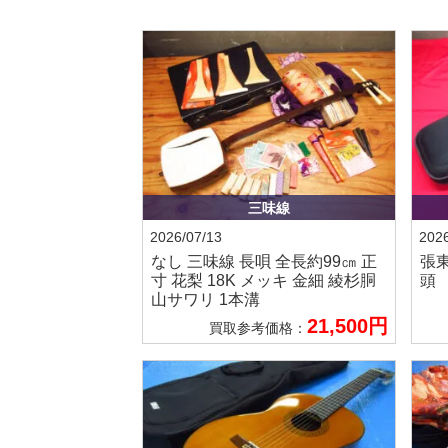
三味線
2026/07/13
2026
なし
三味線 長唄 全長約99㎝ 正
張
寸 花梨 18K メッキ 金細 綾杉胴
頭
山サワリ 1本溝
21,500円
買取参考価格：