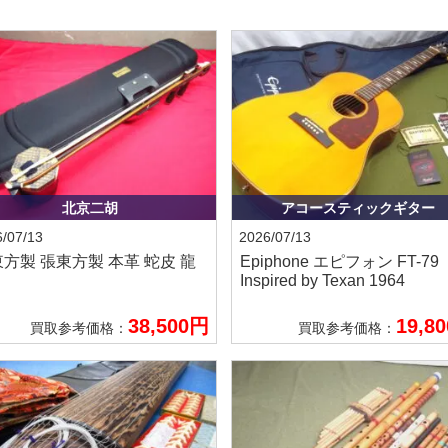
北京二胡
アコースティックギター
/07/13
2026/07/13
東方製
張東方製 本革 蛇皮 龍
Epiphone エピフォン
FT-79
Inspired by Texan 1964
38,500円
19,8
買取参考価格：
買取参考価格：