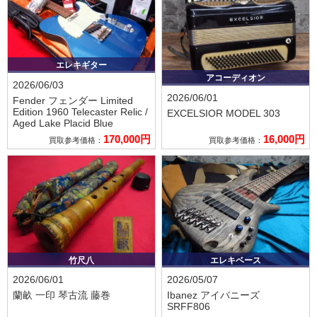
エレキギター
アコーディオン
2026/06/03
2026/06/01
Fender フェンダー
Limited
Edition 1960 Telecaster Relic /
EXCELSIOR
MODEL 303
Aged Lake Placid Blue
170,000円
16,000円
買取参考価格：
買取参考価格：
竹尺八
エレキベース
2026/06/01
2026/05/07
蘭畝 一印
琴古流 藤巻
Ibanez アイバニーズ
SRFF806