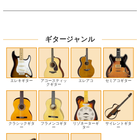
ギタージャンル
エレキギター
アコースティッ
エレアコ
セミアコギター
クギター
クラシックギタ
フラメンコギタ
リゾネーターギ
サイレントギタ
ー
ー
ター
ー