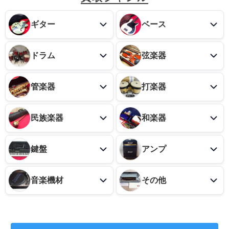
ギター
ベース
ドラム
弦楽器
エレキギター
エレキベース
管楽器
打楽器
アコースティックギター
アコースティックベース
アコースティックドラム
ヴァイオリン
民族楽器
和楽器
エレアコ
ジャズベース
電子ドラム
ヴィオラ
トランペット
カホン
鍵盤
アンプ
セミアコ
プレシジョンベース
スネアドラム
チェロ
トロンボーン
ティンパニー
弦楽器
尺八
音楽機材
その他
クラシックギター
セミアコベース
ドラムペダル
コントラバス
サックス
マリンバ
二胡
三味線
シンセサイザー
ヘッドアンプ
フラメンコギター
多弦ベース
マンドリン
フルート
シロフォン
パーカッション
三線
アコーディオン
コンボアンプ
DJ機材
マイク
ドラムのページ