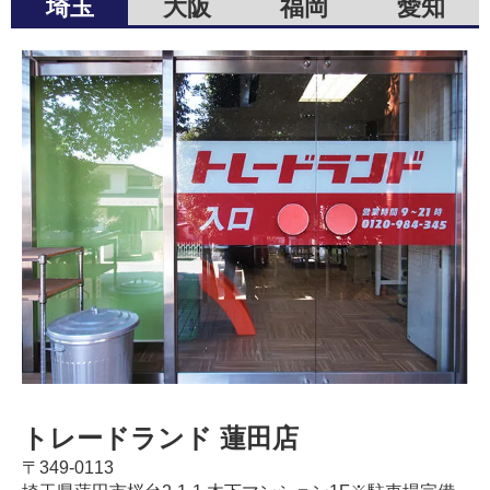
埼玉
大阪
福岡
愛知
トレードランド 蓮田店
〒349-0113