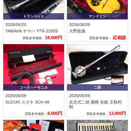
トランペット
マンドリン
2026/06/20
2026/06/09
YAMAHA ヤマハ
YTR-2330S
大野政廣
18,000円
応相談
買取参考価格：
買取参考価格：
コードハーモニカ
二胡
2026/06/09
2026/06/09
SUZUKI スズキ
SCH-48
北京式二胡 紫檀 在銘 王秋利
制
8,000円
13,000円
買取参考価格：
買取参考価格：