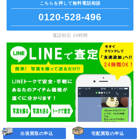
こちらを押して
無料電話相談
リゾネーターギター
アップライトベース
ウクレレ
ピッコロ
ビブラフォン
笛
和太鼓
バンドネオン
真空管アンプ
PA機器
ヘッドフォン/イヤホン
0120-528-496
サイレントギター
リュート
クラリネット
シンバル
ディジュリドゥ
琴
MIDIキーボード
真空管
エフェクター
チューナー
ベースのページ
電話対応 24時間
アンプ
ハープ
オーボエ
和太鼓
その他
篠笛
MPC
ハーモニカ
鍵盤のページ
アンプのページ
エフェクター
弦楽器 弓
ホルン
パーカッション
龍笛
オーディオインターフェー
モニタースピーカー
民族楽器のページ
ス
チューバ
琵琶
リコーダー
ギターのページ
弦楽器のページ
打楽器のページ
ターンテーブル
ファゴット
大正琴
その他のページ
音楽機材のページ
コルネット
和楽器のページ
出張買取の申込
宅配買取の申込
ウインドシンセサイザー