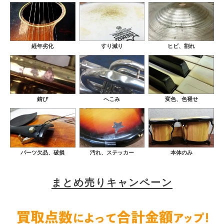
経年劣化
すり減り
ヒビ、割れ
錆び
へこみ
変色、色褪せ
パーツ欠品、破損
汚れ、ステッカー
本体のみ
まとめ売りキャンペーン